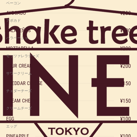
ベーコン
¥200
AVOCADO
アボカド
¥200
JALAPEÑOS
ハラペーニョ
¥200
MOZZARELLA
モッツァレラチーズ
¥200
SOUR CREAM
サワークリーム
¥150
CHEDDAR CHEESE
チェダーチーズ
¥150
CREAM CHEESE
クリームチーズ
¥100
EGG
エッグ
¥100
PINEAPPLE