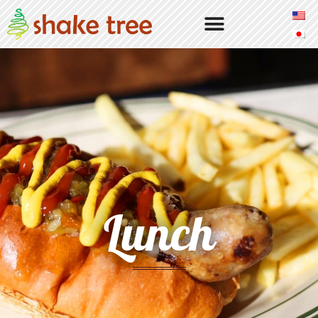
Our Burgers
Our Story
Locations
Shake Tree Burger & Bar
Lunch
Access & Info
Atmosphere
Menu
Dinner
Drinks
Lunch