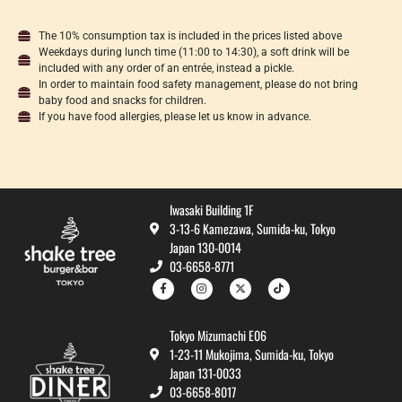
The 10% consumption tax is included in the prices listed above
Weekdays during lunch time (11:00 to 14:30), a soft drink will be
included with any order of an entrée, instead a pickle.
In order to maintain food safety management, please do not bring
baby food and snacks for children.​
If you have food allergies, please let us know in advance.
Iwasaki Building 1F
3-13-6 Kamezawa, Sumida-ku, Tokyo
Japan 130-0014
03-6658-8771
Tokyo Mizumachi E06
1-23-11 Mukojima, Sumida-ku, Tokyo
Japan 131-0033
03-6658-8017