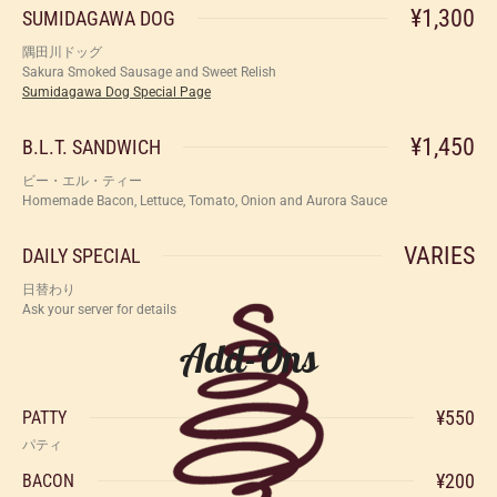
¥1,300
SUMIDAGAWA DOG
隅田川ドッグ
Sakura Smoked Sausage and Sweet Relish
Sumidagawa Dog Special Page
¥1,450
B.L.T. SANDWICH
ビー・エル・ティー
Homemade Bacon, Lettuce, Tomato, Onion and Aurora Sauce
VARIES
DAILY SPECIAL
日替わり
Ask your server for details
Add-Ons
¥550
PATTY
パティ
¥200
BACON