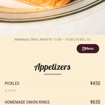
To Go
Party Courses
Shake Tree Diner
Access & Info
Atmosphere
Menu
Weekdays: (Mon, Wed-Fri): 11:00 – 14:30 (14:30 L.O.)
Food
Lunch
Menu
To Go
Appetizers
News
Careers
Contact
¥450
PICKLES
Goods
ピクルス
Shake Tree 15th
¥650
HOMEMADE ONION RINGS