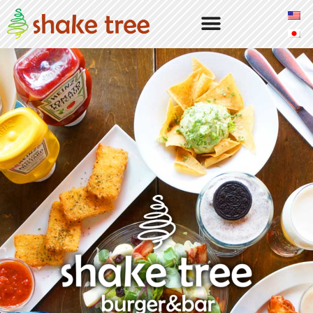
Our Burgers
Our Story
Locations
Shake Tree Burger & Bar
Access & Info
Atmosphere
Menu
Dinner
Drinks
Lunch
To Go