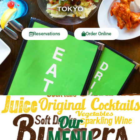
Party Courses
Shake Tree Diner
Access & Info
Atmosphere
Reservations
Order Online
Menu
Food
Lunch
To Go
News
Careers
Contact
Goods
Our
Shake Tree 15th
MENU