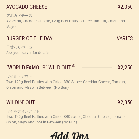
AVOCADO CHEESE
¥2,050
アボカドチーズ
Avocado, Cheddar Cheese, 120g Beef Patty, Lettuce, Tomato, Onion and
Mayo
BURGER OF THE DAY
VARIES
日替わりバーガー
Ask your server for details
®
"WORLD FAMOUS" WILD OUT
¥2,250
ワイルドアウト
Two 120g Beef Patties with Onion BBQ Sauce, Cheddar Cheese, Tomato,
Onion and Mayo in Between (No Bun)
WILDIN’ OUT
¥2,350
ワイルディンアウト
Two 120g Beef Patties with Onion BBQ sauce, Cheddar Cheese, Tomato,
Onion, Mayo and Rice in Between (No Bun)
Add-Ons