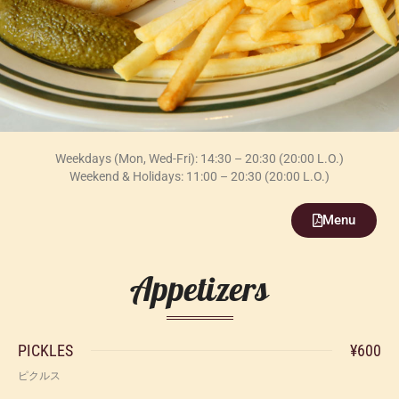
Lunch
To Go
Party Courses
Shake Tree Diner
Access & Info
Atmosphere
Menu
Weekdays (Mon, Wed-Fri): 14:30 – 20:30 (20:00 L.O.)
Food
Weekend & Holidays: 11:00 – 20:30 (20:00 L.O.)
Lunch
To Go
Menu
News
Appetizers
Careers
Contact
Goods
PICKLES
¥600
Shake Tree 15th
ピクルス