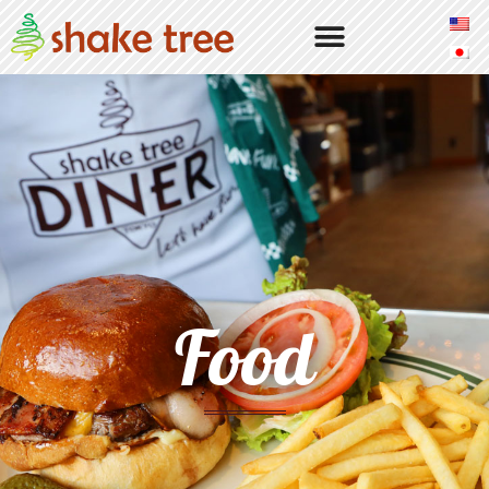
Our Burgers
Our Story
Locations
Shake Tree Burger & Bar
Food
Access & Info
Atmosphere
Menu
Dinner
Drinks